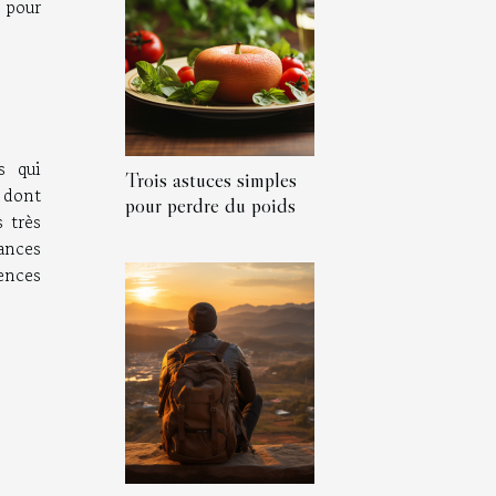
pour
s qui
Trois astuces simples
 dont
pour perdre du poids
 très
ances
gences