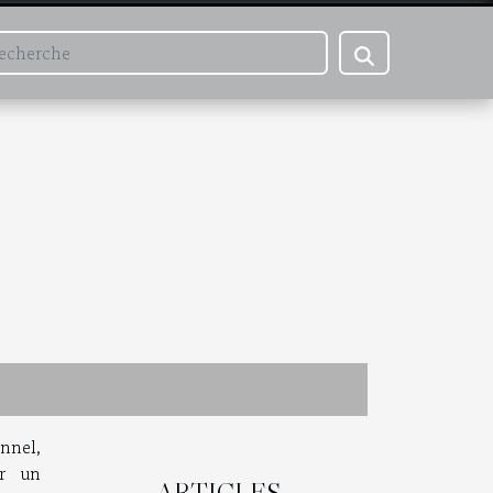
nnel,
ir un
ARTICLES