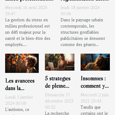
de l'utilisation de
techniques et
Jeudi 18 janvier 2024
Mercredi 16 avril 2025
structures gonflables
stratégies pour un
00:06
19:47
Dans le paysage urbain
La gestion du stress en
publicitaires
bien-être au travail
contemporain, les
milieu professionnel est
structures gonflables
un défi majeur pour la
publicitaires se dressent
santé et le bien-être des
comme des géants...
employés....
5 stratégies
Insomnies :
Les avancées
de pleine
comment y
dans la
conscience
remédier ?
Dimanche 17
Mercredi 2 juin
compréhension
Lundi 1 janvier
pour apaiser
décembre 2023
2021 23:43
de l'autisme
2024 00:08
00:32
Tandis que
l'anxiété des
L'autisme, ce
La recherche
certains ont le