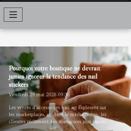
Pourquoi votre boutique ne devrait
jamais ignorer la tendance des nail
stickers
Vendredi 29 mai 2026 09:36
Les ventes d’accessoires nail art explosent sur
les marketplaces, et, dans le même temps, les
clientes réclament des manucures plus rapides,
plus nettes, et moins coûteuses que les