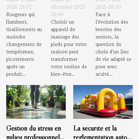
ou nouveaux
massage des
EHPAD :
2026 23:52
décembre 2025
2025 09:50
Rougeurs qui
00:44
Face à
arguments
pieds pour
critères et
flambent,
Choisir un
l'évolution des
marketing ?
votre maison
conseils
tiraillements au
appareil de
besoins des
?
moindre
massage des
seniors, la
changement de
pieds pour votre
question du
température,
maison peut
choix d'un lieu
picotements
transformer
de vie adapté se
après un
votre routine de
pose avec
produit...
bien-être...
acuité...
La sécurité et la
Gestion du stress en
réglementation autour
milieu professionnel