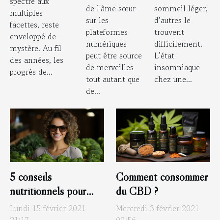
rencontres
spectre aux
de l'âme sœur
sommeil léger,
multiples
en ligne
sur les
d’autres le
facettes, reste
plateformes
trouvent
enveloppé de
numériques
difficilement.
mystère. Au fil
peut être source
L’état
des années, les
de merveilles
insomniaque
progrès de...
tout autant que
chez une...
de...
5 conseils
Comment consommer
nutritionnels pour
du CBD ?
améliorer sa vue
Lundi 15 février 2021
Mercredi 3 février 2021