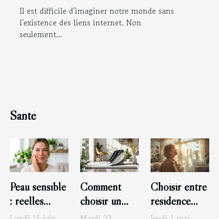
internationales
Il est difficile d'imaginer notre monde sans
l'existence des liens internet. Non
seulement...
Santé
Peau sensible
Comment
Choisir entre
: réelles
choisir un
résidence
innovations
appareil de
autonomie et
Lundi 15 juin
Mardi 23
Jeudi 1 mai