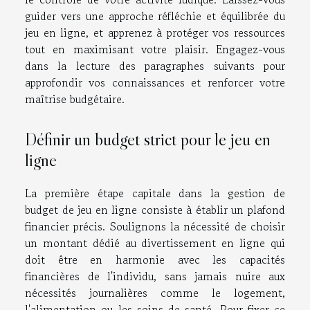
guider vers une approche réfléchie et équilibrée du
jeu en ligne, et apprenez à protéger vos ressources
tout en maximisant votre plaisir. Engagez-vous
dans la lecture des paragraphes suivants pour
approfondir vos connaissances et renforcer votre
maîtrise budgétaire.
Définir un budget strict pour le jeu en
ligne
La première étape capitale dans la gestion de
budget de jeu en ligne consiste à établir un plafond
financier précis. Soulignons la nécessité de choisir
un montant dédié au divertissement en ligne qui
doit être en harmonie avec les capacités
financières de l'individu, sans jamais nuire aux
nécessités journalières comme le logement,
l'alimentation ou les soins de santé. Pour fixer ce