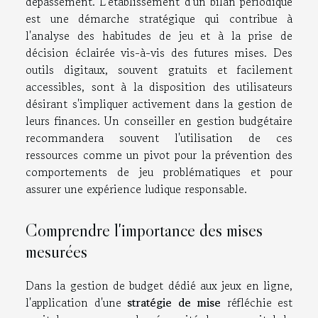
dépassement. L'établissement d'un bilan périodique
est une démarche stratégique qui contribue à
l'analyse des habitudes de jeu et à la prise de
décision éclairée vis-à-vis des futures mises. Des
outils digitaux, souvent gratuits et facilement
accessibles, sont à la disposition des utilisateurs
désirant s'impliquer activement dans la gestion de
leurs finances. Un conseiller en gestion budgétaire
recommandera souvent l'utilisation de ces
ressources comme un pivot pour la prévention des
comportements de jeu problématiques et pour
assurer une expérience ludique responsable.
Comprendre l'importance des mises
mesurées
Dans la gestion de budget dédié aux jeux en ligne,
l'application d'une
stratégie de mise
réfléchie est