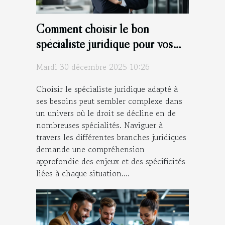
Comment choisir le bon
spécialiste juridique pour vos
besoins ?
Mardi 30 décembre 2025 10:26
Choisir le spécialiste juridique adapté à
ses besoins peut sembler complexe dans
un univers où le droit se décline en de
nombreuses spécialités. Naviguer à
travers les différentes branches juridiques
demande une compréhension
approfondie des enjeux et des spécificités
liées à chaque situation....