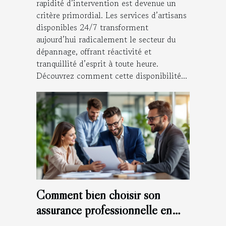
rapidité d’intervention est devenue un
critère primordial. Les services d’artisans
disponibles 24/7 transforment
aujourd’hui radicalement le secteur du
dépannage, offrant réactivité et
tranquillité d’esprit à toute heure.
Découvrez comment cette disponibilité...
Comment bien choisir son
assurance professionnelle en
fonction de son secteur