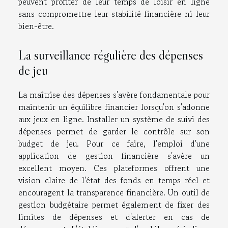
peuvent profiter de leur temps de loisir en ligne
sans compromettre leur stabilité financière ni leur
bien-être.
La surveillance régulière des dépenses
de jeu
La maîtrise des dépenses s'avère fondamentale pour
maintenir un équilibre financier lorsqu'on s'adonne
aux jeux en ligne. Installer un système de suivi des
dépenses permet de garder le contrôle sur son
budget de jeu. Pour ce faire, l'emploi d'une
application de gestion financière s'avère un
excellent moyen. Ces plateformes offrent une
vision claire de l'état des fonds en temps réel et
encouragent la transparence financière. Un outil de
gestion budgétaire permet également de fixer des
limites de dépenses et d'alerter en cas de