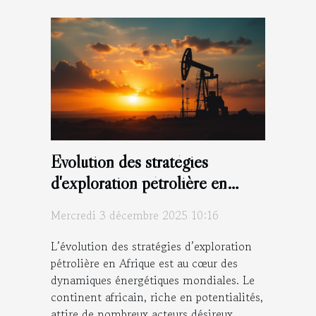
Évolution des stratégies
d'exploration pétrolière en
Afrique
Mercredi 3 décembre 2025 10:16
L’évolution des stratégies d’exploration
pétrolière en Afrique est au cœur des
dynamiques énergétiques mondiales. Le
continent africain, riche en potentialités,
attire de nombreux acteurs désireux