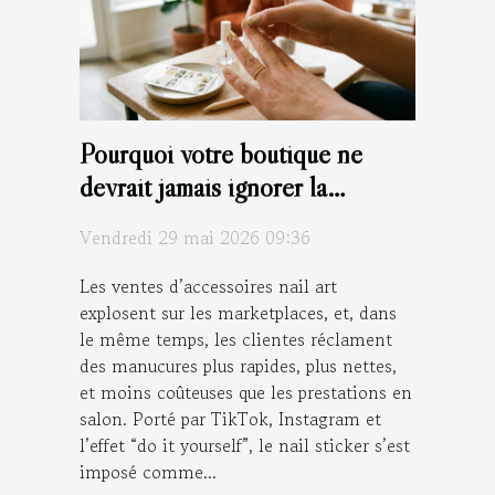
Pourquoi votre boutique ne
devrait jamais ignorer la
tendance des nail stickers
Vendredi 29 mai 2026 09:36
Les ventes d’accessoires nail art
explosent sur les marketplaces, et, dans
le même temps, les clientes réclament
des manucures plus rapides, plus nettes,
et moins coûteuses que les prestations en
salon. Porté par TikTok, Instagram et
l’effet “do it yourself”, le nail sticker s’est
imposé comme...