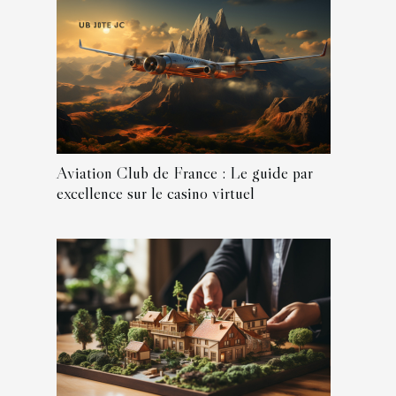
Aviation Club de France : Le guide par
excellence sur le casino virtuel