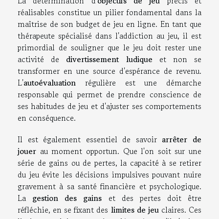
La détermination d'
objectifs de jeu
précis et
réalisables constitue un pilier fondamental dans la
maîtrise de son budget de jeu en ligne. En tant que
thérapeute spécialisé dans l'addiction au jeu, il est
primordial de souligner que le jeu doit rester une
activité de
divertissement ludique
et non se
transformer en une source d'espérance de revenu.
L'
autoévaluation
régulière est une démarche
responsable qui permet de prendre conscience de
ses habitudes de jeu et d'ajuster ses comportements
en conséquence.
Il est également essentiel de savoir
arrêter de
jouer
au moment opportun. Que l'on soit sur une
série de gains ou de pertes, la capacité à se retirer
du jeu évite les décisions impulsives pouvant nuire
gravement à sa santé financière et psychologique.
La
gestion des gains
et des pertes doit être
réfléchie, en se fixant des
limites de jeu
claires. Ces