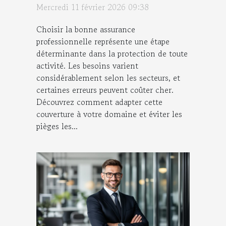
Mercredi 11 février 2026 09:38
d'activité ?
Choisir la bonne assurance
professionnelle représente une étape
déterminante dans la protection de toute
activité. Les besoins varient
considérablement selon les secteurs, et
certaines erreurs peuvent coûter cher.
Découvrez comment adapter cette
couverture à votre domaine et éviter les
pièges les...